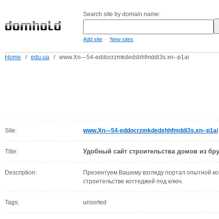
Search site by domain name:
-
Add site
New sites
Home
/
edu.ua
/
www.Xn---54-eddocrzmkdedshhfmddi3s.xn--p1ai
Site:
www.Xn---54-eddocrzmkdedshhfmddi3s.xn--p1ai
Удобный сайт строительства домов из бр
Title:
Description:
Презентуем Вашему взгляду портал опытной к
строительстве коттеджей под ключ.
Tags:
unsorted