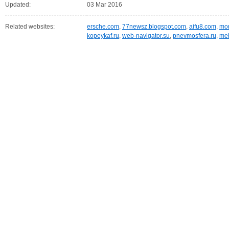
Updated:
03 Mar 2016
Related websites:
ersche.com
,
77newsz.blogspot.com
,
aifu8.com
,
mor
kopeykaf.ru
,
web-navigator.su
,
pnevmosfera.ru
,
meb