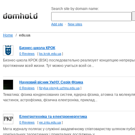
Search site by domain name:
-
Add site
New sites
Home
/
edu.ua
Бизнес-школа КРОК
0 Reviews
[
bs.krok.edu.ua
]
Бизнес-школа КРОК (BSK) последовательно реализует концепцию непрерывног
протяжении всей жизни. Тут можно учиться всей се...
Науковий вісник УжНУ. Серія Фізика
0 Reviews
[
fizyka-visnyk.uzhnu.edu.ua
]
Тематика: фізика конденсованих систем, ядерна фізика, атомна та молекул
частинок, астрофізика, фізична електроніка, приклад...
Електротехніка та електроенергетика
0 Reviews
[
ee.zntu.edu.ua
]
Мета журналу полягає у служінні академічному співтовариству шляхом публік
оригінальних теоретичних і прикладних досліджень у...