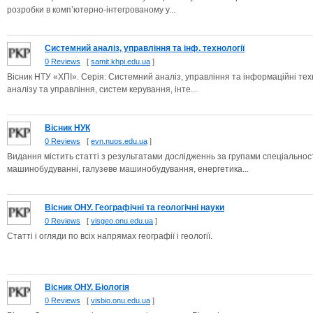
розробки в комп’ютерно-інтегрованому у...
Системний аналiз, управління та iнф. технологiї
0 Reviews
[
samit.khpi.edu.ua
]
Вісник НТУ «ХПІ». Серія: Системний аналiз, управління та iнформацiйнi техн
аналізу та управління, систем керування, інте...
Вісник НУК
0 Reviews
[
evn.nuos.edu.ua
]
Видання містить статті з результатами дослідженнь за групами спеціальнос
машинобудуванні, галузеве машинобудування, енергетика...
Вісник ОНУ. Географічні та геологічні науки
0 Reviews
[
visgeo.onu.edu.ua
]
Статті і огляди по всіх напрямах географії і геології.
Вісник ОНУ. Біологія
0 Reviews
[
visbio.onu.edu.ua
]