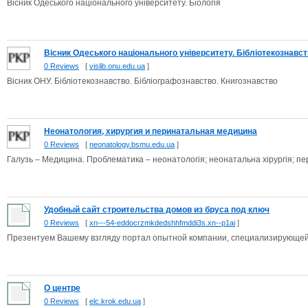
Вісник Одеського національного університету. Біологія
Вісник Одеського національного університету. Бібліотекознавств
0 Reviews
[
vislib.onu.edu.ua
]
Вісник ОНУ. Бібліотекознавство. Бібліографознавство. Книгознавство
Неонатология, хирургия и перинатальная медицина
0 Reviews
[
neonatology.bsmu.edu.ua
]
Галузь – Медицина. Проблематика – неонатологія; неонатальна хірургія; п
Удобный сайт строительства домов из бруса под ключ
0 Reviews
[
xn---54-eddocrzmkdedshhfmddi3s.xn--p1ai
]
Презентуем Вашему взгляду портал опытной компании, специализирующейс
О центре
0 Reviews
[
elc.krok.edu.ua
]