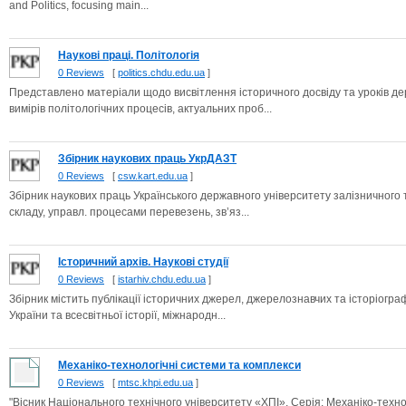
and Politics, focusing main...
Наукові праці. Політологія
0 Reviews
[
politics.chdu.edu.ua
]
Представлено матеріали щодо висвітлення історичного досвіду та уроків дер
вимірів політологічних процесів, актуальних проб...
Збірник наукових праць УкрДАЗТ
0 Reviews
[
csw.kart.edu.ua
]
Збірник наукових праць Українського державного університету залізничного т
складу, управл. процесами перевезень, зв’яз...
Історичний архів. Наукові студії
0 Reviews
[
istarhiv.chdu.edu.ua
]
Збірник містить публікації історичних джерел, джерелознавчих та історіогра
України та всесвітньої історії, міжнародн...
Механіко-технологічні системи та комплекси
0 Reviews
[
mtsc.khpi.edu.ua
]
"Вісник Національного технічного університету «ХПІ». Серія: Механіко-технол