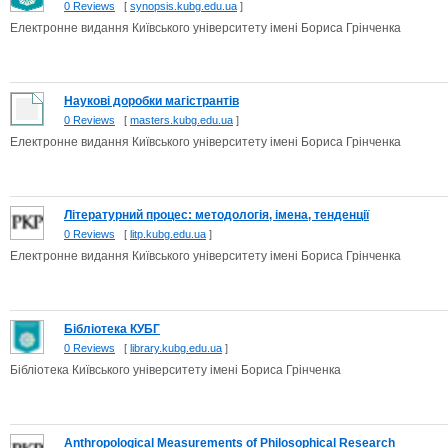
0 Reviews
[
synopsis.kubg.edu.ua
]
Електронне видання Київського університету імені Бориса Грінченка
Наукові доробки магістрантів
0 Reviews
[
masters.kubg.edu.ua
]
Електронне видання Київського університету імені Бориса Грінченка
Літературний процес: методологія, імена, тенденції
0 Reviews
[
litp.kubg.edu.ua
]
Електронне видання Київського університету імені Бориса Грінченка
Бібліотека КУБГ
0 Reviews
[
library.kubg.edu.ua
]
Бібліотека Київського університету імені Бориса Грінченка
Anthropological Measurements of Philosophical Research