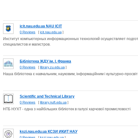
icit.nau.edu.ua NAU ICIT
0 Reviews
[
icit.nau.edu.ua
]
Институт компьютерных информационных технологий осуществляет подгото
специалистов и магистров.
Бібліотека ЖДУ ім. І. Франка
0 Reviews
[
library.zu.edu.ua
]
Наша бібліотека є навчальним, науковим, інформаційним і культурно-просві
Scientific and Technical Library
0 Reviews
[
library.nuft.edu.ua
]
НТБ НУХТ - одна з найбільших бібліотек в галузі харчової промисловості
kszi.nau.edu.ua КСЗИ ИКИТ НАУ
0 Reviews
[
kszi.nau.edu.ua
]