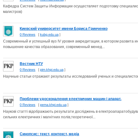
Кафедра Систем Защиты Информации осуществляет подготовку специалисто
магистров)
Киевский университет имени Бориса Гринченко
0 Reviews
[
kubg.edu.ua
]
Cовременный и успешный вуз IV уровня аккредитации, в котором развита 
повышение качества образования, современный менед...
Вестник НТУ
0 Reviews
[
pim.khpi.edu.ua
]
Научные статьи отражают результаты исследований ученых и специалисто
Проблеми удосконалення електричних машин i апарат.
0 Reviews
[
pema.khpi.edu.ua
]
Наукові статті відображають результати досліджень в електроапаратобудува
сильних електричних і магнітних полів,теоретичної...
Синопсис: текст, контекст, медіа