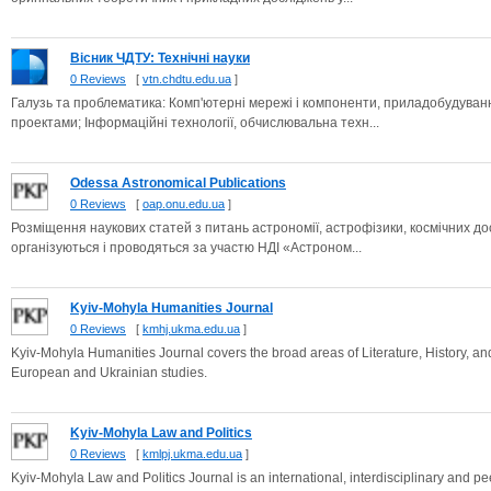
Вісник ЧДТУ: Технічні науки
0 Reviews
[
vtn.chdtu.edu.ua
]
Галузь та проблематика: Комп'ютерні мережі і компоненти, приладобудува
проектами; Інформаційні технології, обчислювальна техн...
Odessa Astronomical Publications
0 Reviews
[
oap.onu.edu.ua
]
Розміщення наукових статей з питань астрономії, астрофізики, космічних дос
організуються і проводяться за участю НДІ «Астроном...
Kyiv-Mohyla Humanities Journal
0 Reviews
[
kmhj.ukma.edu.ua
]
Kyiv-Mohyla Humanities Journal covers the broad areas of Literature, History, a
European and Ukrainian studies.
Kyiv-Mohyla Law and Politics
0 Reviews
[
kmlpj.ukma.edu.ua
]
Kyiv-Mohyla Law and Politics Journal is an international, interdisciplinary and pe