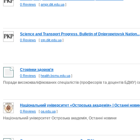
0 Reviews
[
ampr.diit.edu.ua
]
Science and Transport Progress. Bulletin of Dnipropetovsk Nation...
0 Reviews
[
stp.diit.edu.ua
]
Сторінки здоров'я
0 Reviews
[
health.bsmu.edu.ua
]
Поради висококваліфікованих спеціалістів (професорів та доцентів БДМУ) і
Національний університет «Острозька академія» | Останні нови
0 Reviews
[
oa.edu.ua
]
Національний університет Острозька академія, Останні новини