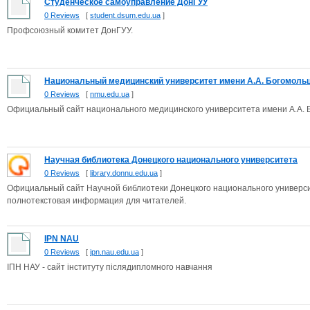
Студенческое самоуправление ДонГУУ
0 Reviews
[
student.dsum.edu.ua
]
Профсоюзный комитет ДонГУУ.
Национальный медицинский университет имени А.А. Богомоль
0 Reviews
[
nmu.edu.ua
]
Официальный сайт национального медицинского университета имени А.А. 
Научная библиотека Донецкого национального университета
0 Reviews
[
library.donnu.edu.ua
]
Официальный сайт Научной библиотеки Донецкого национального универси
полнотекстовая информация для читателей.
IPN NAU
0 Reviews
[
ipn.nau.edu.ua
]
ІПН НАУ - сайт інституту післядипломного навчання