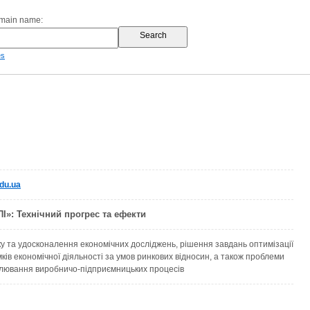
omain name:
es
du.ua
І»: Технiчний прогрес та ефекти
у та удосконалення економічних досліджень, рішення завдань оптимізації
ів економічної діяльності за умов ринкових відносин, а також проблеми
лювання виробничо-підприємницьких процесів