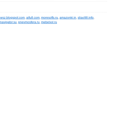
wsz.blogspot.com
,
aifu8.com
,
moresofts.ru
,
amazonki.in
,
sliao98.info
,
navigator.su
,
pnevmosfera.ru
,
mebelxxl.ru