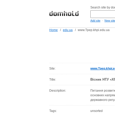
Search site by d
-
Add site
New sit
Home
/
edu.ua
/
www.Tpep.khpi.edu.ua
Site:
www.Tpep.khpi.e
Вісник НТУ «ХП
Title:
Description:
Питання розвитк
основних напрямк
державного регу
Tags:
unsorted