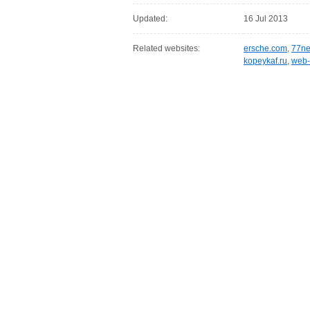
Updated:
16 Jul 2013
Related websites:
ersche.com
,
77ne
kopeykaf.ru
,
web-