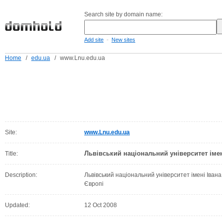
Search site by domain name:
-
Add site
New sites
Home
/
edu.ua
/
www.Lnu.edu.ua
Site:
www.Lnu.edu.ua
Львівський національний університет іме
Title:
Description:
Львівський національний університет імені Іван
Європі
Updated:
12 Oct 2008