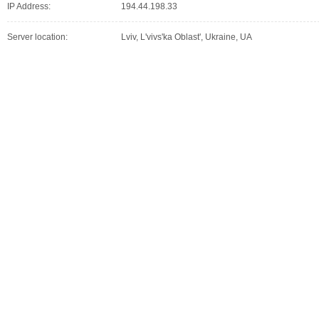
IP Address:
194.44.198.33
Server location:
Lviv, L'vivs'ka Oblast', Ukraine, UA