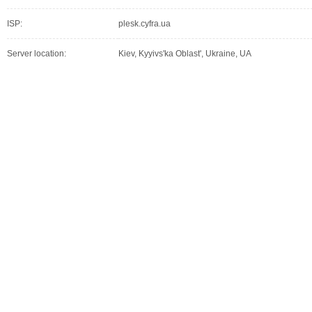
ISP:
plesk.cyfra.ua
Server location:
Kiev, Kyyivs'ka Oblast', Ukraine, UA