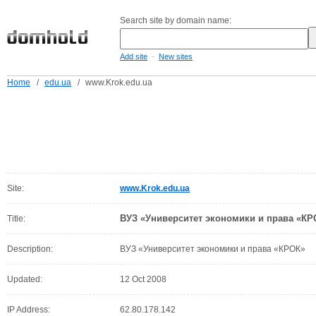
Search site by domain name:
-
Add site
New sites
Home
/
edu.ua
/
www.Krok.edu.ua
Site:
www.Krok.edu.ua
ВУЗ «Университет экономики и права «КР
Title:
Description:
ВУЗ «Университет экономики и права «КРОК»
Updated:
12 Oct 2008
IP Address:
62.80.178.142