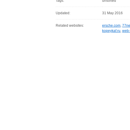
Tags:
unsorted
Updated:
31 May 2016
Related websites:
ersche.com
,
77ne
kopeykaf.ru
,
web-