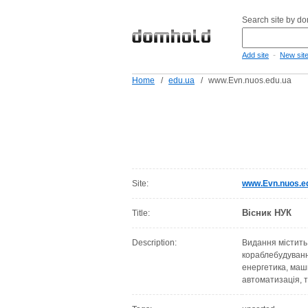
Search site by d
-
Add site
New sit
Home
/
edu.ua
/
www.Evn.nuos.edu.ua
Site:
www.Evn.nuos.e
Вісник НУК
Title:
Description:
Видання містить
кораблебудуванн
енергетика, маш
автоматизація, т