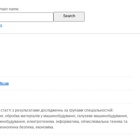
omain name:
es
du.ua
 статті з результатами дослідженнь за групами спеціальностей:
я, обробка матеріалів у машинобудуванні, галузеве машинобудування,
инобудування, електротехніка. інформатика, обчислювальна техніка та
ехногенна безпека, економіка.