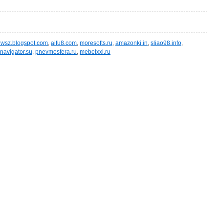
wsz.blogspot.com
,
aifu8.com
,
moresofts.ru
,
amazonki.in
,
sliao98.info
,
navigator.su
,
pnevmosfera.ru
,
mebelxxl.ru