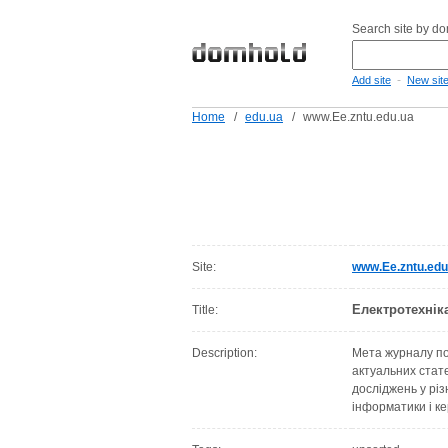
Search site by d
-
Add site
New sit
Home
/
edu.ua
/
www.Ee.zntu.edu.ua
Site:
www.Ee.zntu.edu
Електротехнік
Title:
Description:
Мета журналу по
актуальних стат
досліджень у різ
інформатики і к