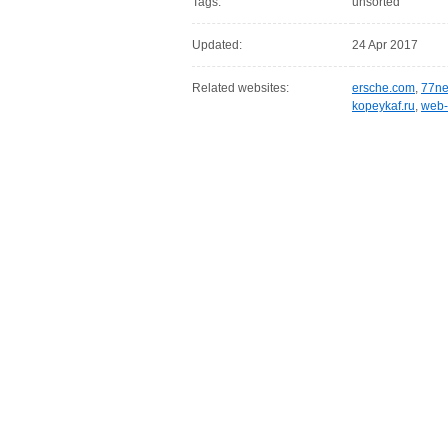
Tags:
unsorted
Updated:
24 Apr 2017
Related websites:
ersche.com
,
77ne
kopeykaf.ru
,
web-