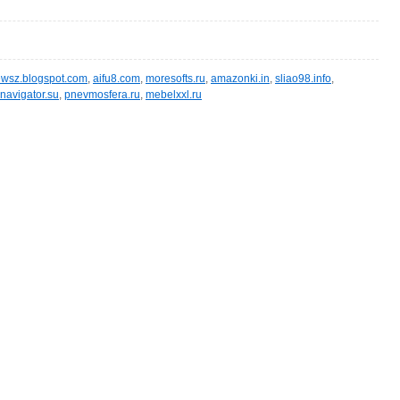
wsz.blogspot.com
,
aifu8.com
,
moresofts.ru
,
amazonki.in
,
sliao98.info
,
navigator.su
,
pnevmosfera.ru
,
mebelxxl.ru