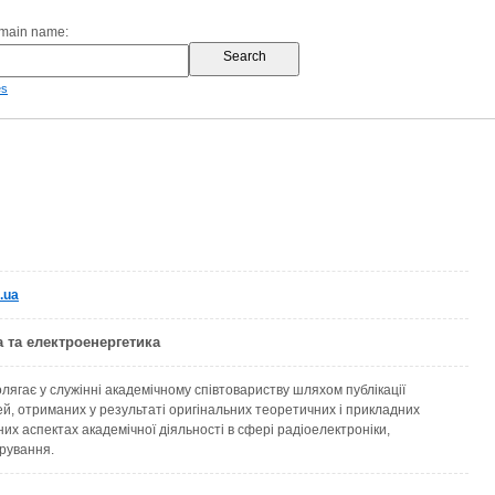
omain name:
es
.ua
а та електроенергетика
лягає у служінні академічному співтовариству шляхом публікації
ей, отриманих у результаті оригінальних теоретичних і прикладних
них аспектах академічної діяльності в сфері радіоелектроніки,
ерування.