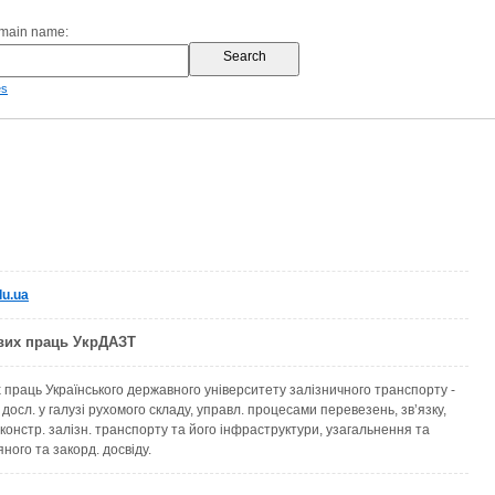
omain name:
es
du.ua
вих праць УкрДАЗТ
 праць Українського державного університету залізничного транспорту -
 досл. у галузі рухомого складу, управл. процесами перевезень, зв’язку,
констр. залізн. транспорту та його інфраструктури, узагальнення та
яного та закорд. досвіду.