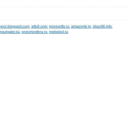
wsz.blogspot.com
,
aifu8.com
,
moresofts.ru
,
amazonki.in
,
sliao98.info
,
navigator.su
,
pnevmosfera.ru
,
mebelxxl.ru