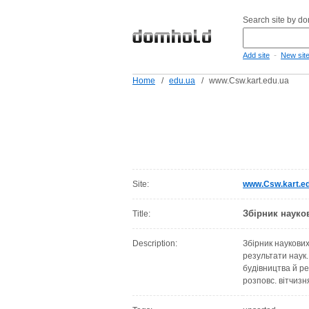
Search site by d
-
Add site
New sit
Home
/
edu.ua
/
www.Csw.kart.edu.ua
Site:
www.Csw.kart.e
Збірник науко
Title:
Description:
Збірник наукових
результати наук.
будівництва й ре
розповс. вітчизн