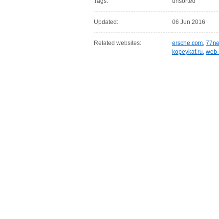
Tags:
unsorted
Updated:
06 Jun 2016
Related websites:
ersche.com
,
77ne
kopeykaf.ru
,
web-