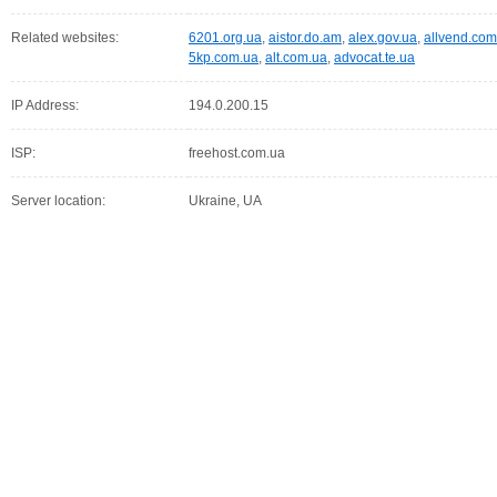
Related websites:
6201.org.ua
,
aistor.do.am
,
alex.gov.ua
,
allvend.com
5kp.com.ua
,
alt.com.ua
,
advocat.te.ua
IP Address:
194.0.200.15
ISP:
freehost.com.ua
Server location:
Ukraine, UA