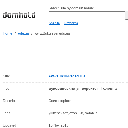
Search site by domain name:
-
Add site
New sites
Home
/
edu.ua
/
www.Bukuniver.edu.ua
Site:
www.Bukuniver.edu.ua
Буковинський університет - Головна
Title:
Description:
Опис сторінки
Tags:
університет, сторінки, головна
Updated:
10 Nov 2018